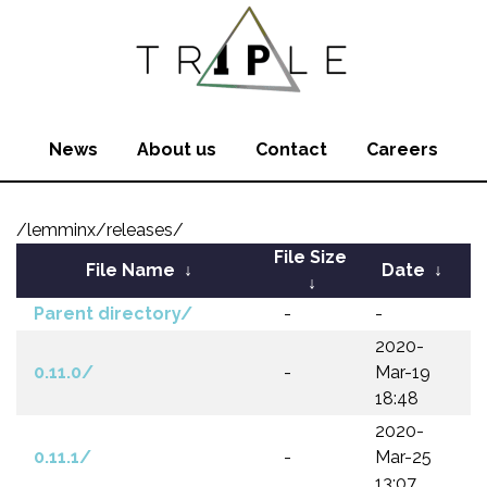
News
About us
Contact
Careers
/lemminx/releases/
File Size
File Name
↓
Date
↓
↓
Parent directory/
-
-
2020-
0.11.0/
-
Mar-19
18:48
2020-
0.11.1/
-
Mar-25
13:07