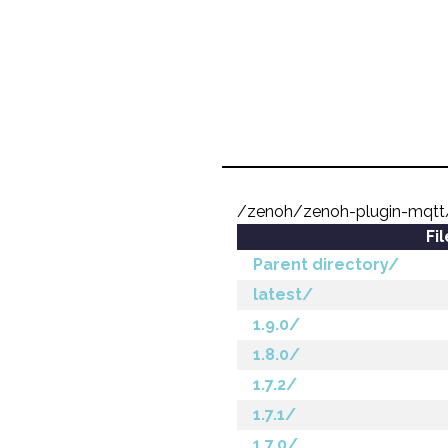
/zenoh/zenoh-plugin-mqtt
Fi
Parent directory/
latest/
1.9.0/
1.8.0/
1.7.2/
1.7.1/
1.7.0/