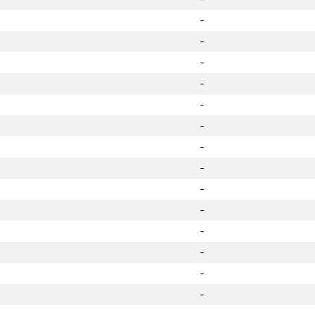
-
-
-
-
-
-
-
-
-
-
-
-
-
-