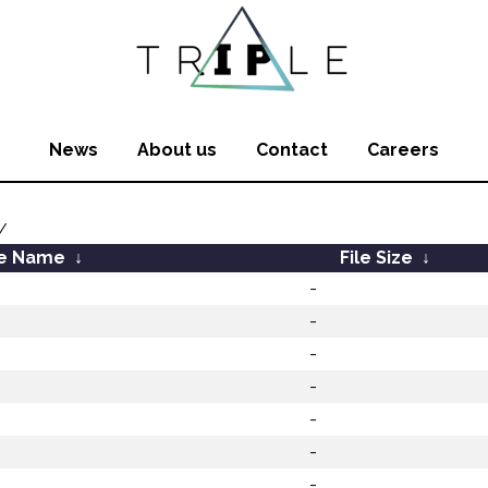
News
About us
Contact
Careers
/
le Name
↓
File Size
↓
-
-
-
-
-
-
-