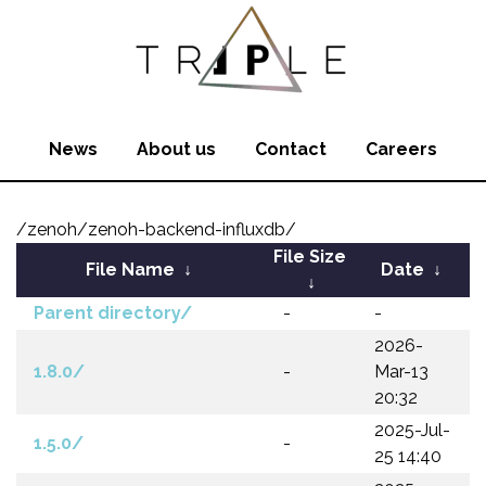
News
About us
Contact
Careers
/zenoh/zenoh-backend-influxdb/
File Size
File Name
↓
Date
↓
↓
Parent directory/
-
-
2026-
1.8.0/
-
Mar-13
20:32
2025-Jul-
1.5.0/
-
25 14:40