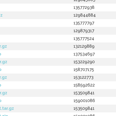
135772938
gz
129844884
135777797
129879317
135777524
r.gz
132129889
p
137534697
r.gz
153229290
p
158707175
r.gz
153122773
p
158592622
r.gz
153509841
p
159001086
.tar.gz
153509841