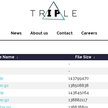
News
About us
Contact
Careers
le Name
↓
File Size
↓
-
-
ip
143799470
ar.gz
138508838
ip
143845064
ar.gz
138882117
tar.gz
138878891