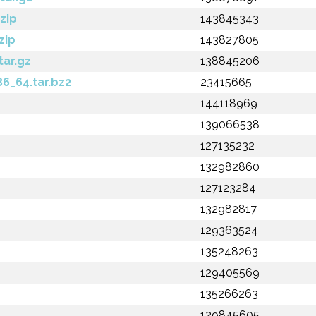
zip
143845343
zip
143827805
tar.gz
138845206
86_64.tar.bz2
23415665
144118969
139066538
127135232
132982860
127123284
132982817
129363524
135248263
129405569
135266263
129845605